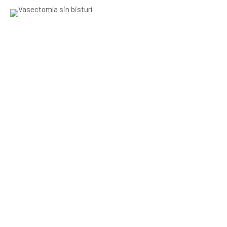
mayo 22, 2021
0
Preguntas Frecuentes sobre el
Alcohol y la Vasectomía
CONTINUE READING
abril 8, 2015
Doctores
0